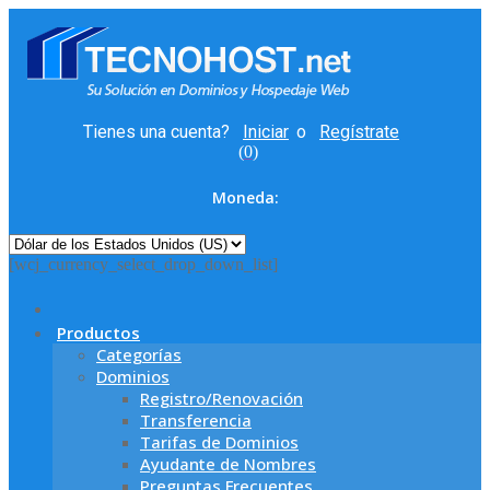
Tienes una cuenta?
Iniciar
o
Regístrate
(
0
)
Moneda:
[wcj_currency_select_drop_down_list]
Productos
Categorías
Dominios
Registro/Renovación
Transferencia
Tarifas de Dominios
Ayudante de Nombres
Preguntas Frecuentes