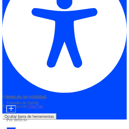
Ajustes de accesibilidad
Módulos de contenido
Tamaño de fuente
Funciona con
OneTap
Ocultar barra de herramientas
Por defecto