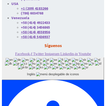
USA
+1 (209) 4183266
(786) 6034768
Venezuela
+58 (414) 4922433
+58 (414) 3456865
+58 (414) 4558956
+58 (414) 5436937
Síguenos
Facebook-f
Twitter
Instagram
Linkedin-in
Youtube
Inglés