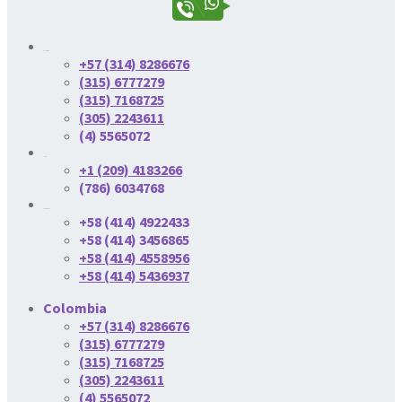
Colombia
+57 (314) 8286676
(315) 6777279
(315) 7168725
(305) 2243611
(4) 5565072
USA
+1 (209) 4183266
(786) 6034768
Venezuela
+58 (414) 4922433
+58 (414) 3456865
+58 (414) 4558956
+58 (414) 5436937
Colombia
+57 (314) 8286676
(315) 6777279
(315) 7168725
(305) 2243611
(4) 5565072