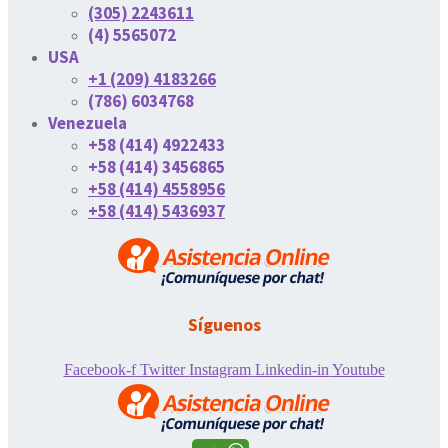
(305) 2243611
(4) 5565072
USA
+1 (209) 4183266
(786) 6034768
Venezuela
+58 (414) 4922433
+58 (414) 3456865
+58 (414) 4558956
+58 (414) 5436937
Síguenos
Facebook-f
Twitter
Instagram
Linkedin-in
Youtube