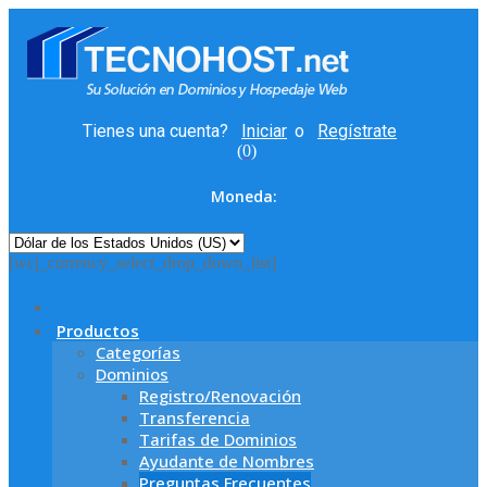
Tienes una cuenta?
Iniciar
o
Regístrate
(
0
)
Moneda:
[wcj_currency_select_drop_down_list]
Productos
Categorías
Dominios
Registro/Renovación
Transferencia
Tarifas de Dominios
Ayudante de Nombres
Preguntas Frecuentes