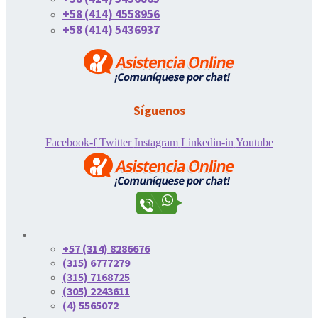
+58 (414) 4558956
+58 (414) 5436937
Síguenos
Facebook-f
Twitter
Instagram
Linkedin-in
Youtube
Colombia
+57 (314) 8286676
(315) 6777279
(315) 7168725
(305) 2243611
(4) 5565072