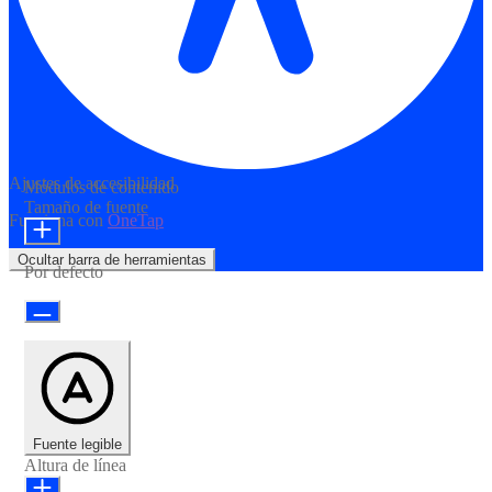
Ajustes de accesibilidad
Módulos de contenido
Tamaño de fuente
Funciona con
OneTap
Ocultar barra de herramientas
Por defecto
Fuente legible
Altura de línea