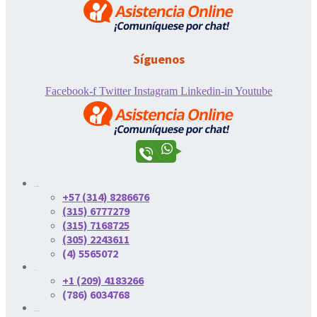
Síguenos
Facebook-f
Twitter
Instagram
Linkedin-in
Youtube
Colombia
+57 (314) 8286676
(315) 6777279
(315) 7168725
(305) 2243611
(4) 5565072
USA
+1 (209) 4183266
(786) 6034768
Venezuela