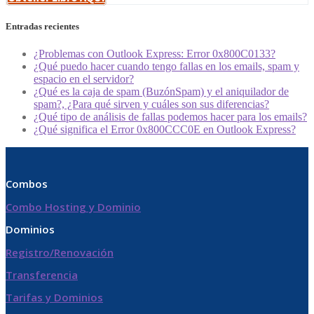
Entradas recientes
¿Problemas con Outlook Express: Error 0x800C0133?
¿Qué puedo hacer cuando tengo fallas en los emails, spam y
espacio en el servidor?
¿Qué es la caja de spam (BuzónSpam) y el aniquilador de
spam?, ¿Para qué sirven y cuáles son sus diferencias?
¿Qué tipo de análisis de fallas podemos hacer para los emails?
¿Qué significa el Error 0x800CCC0E en Outlook Express?
Combos
Combo Hosting y Dominio
Dominios
Registro/Renovación
Transferencia
Tarifas y Dominios