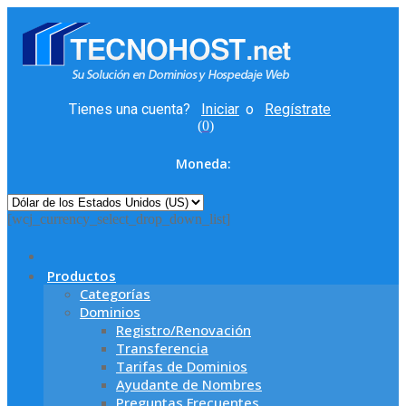
Tienes una cuenta?
Iniciar
o
Regístrate
(
0
)
Moneda:
[wcj_currency_select_drop_down_list]
Productos
Categorías
Dominios
Registro/Renovación
Transferencia
Tarifas de Dominios
Ayudante de Nombres
Preguntas Frecuentes