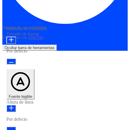
Ajustes de accesibilidad
Módulos de contenido
Tamaño de fuente
Funciona con
OneTap
Ocultar barra de herramientas
Por defecto
Fuente legible
Altura de línea
Por defecto