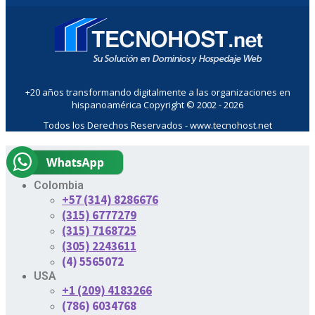
+20 años transformando digitalmente a las organizaciones en
hispanoamérica Copyright © 2002 - 2026
Todos los Derechos Reservados - www.tecnohost.net
Colombia
+57 (314) 8286676
(315) 6777279
(315) 7168725
(305) 2243611
(4) 5565072
USA
+1 (209) 4183266
(786) 6034768