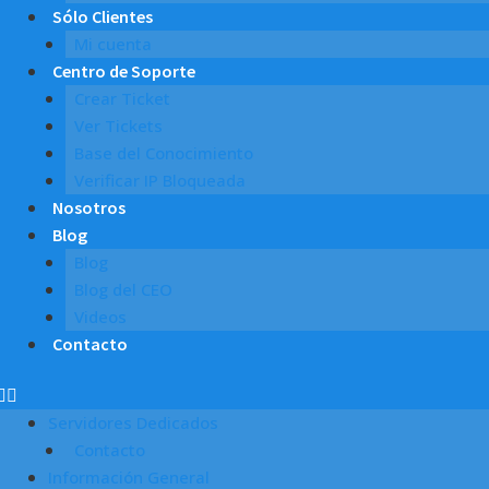
Sólo Clientes
Mi cuenta
Centro de Soporte
Crear Ticket
Ver Tickets
Base del Conocimiento
Verificar IP Bloqueada
Nosotros
Blog
Blog
Blog del CEO
Videos
Contacto
Servidores Dedicados
Contacto
Información General