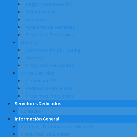
Registro/Renovación
Transferencia
Dominios
Ayudante de Nombres
Preguntas Frecuentes
Hosting
Comprar Plan de Hosting
Hosting
Preguntas Frecuentes
Otros Servicios
Certificado SSL
Redireccionamientos
Preguntas Frecuentes
Servidores Dedicados
Contacto
Información General
Políticas, Términos y Condiciones
Preguntas Frecuentes