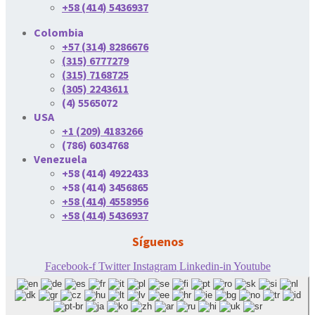
+58 (414) 5436937
Colombia
+57 (314) 8286676
(315) 6777279
(315) 7168725
(305) 2243611
(4) 5565072
USA
+1 (209) 4183266
(786) 6034768
Venezuela
+58 (414) 4922433
+58 (414) 3456865
+58 (414) 4558956
+58 (414) 5436937
Síguenos
Facebook-f
Twitter
Instagram
Linkedin-in
Youtube