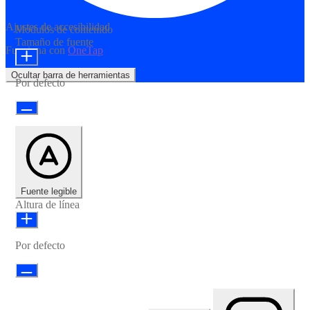
Ajustes de accesibilidad
Módulos de contenido
Tamaño de fuente
Funciona con
OneTap
Ocultar barra de herramientas
Por defecto
Fuente legible
Altura de línea
Por defecto