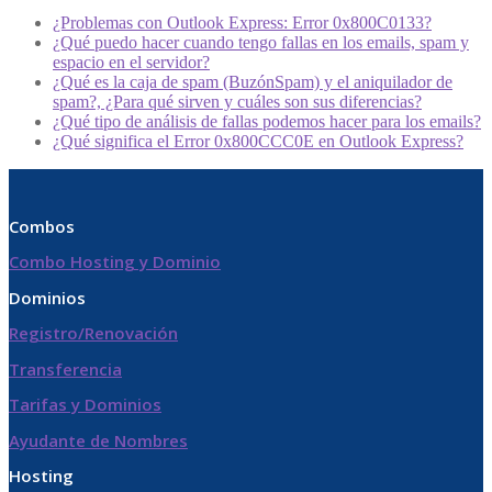
¿Problemas con Outlook Express: Error 0x800C0133?
¿Qué puedo hacer cuando tengo fallas en los emails, spam y
espacio en el servidor?
¿Qué es la caja de spam (BuzónSpam) y el aniquilador de
spam?, ¿Para qué sirven y cuáles son sus diferencias?
¿Qué tipo de análisis de fallas podemos hacer para los emails?
¿Qué significa el Error 0x800CCC0E en Outlook Express?
Combos
Combo Hosting y Dominio
Dominios
Registro/Renovación
Transferencia
Tarifas y Dominios
Ayudante de Nombres
Hosting