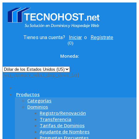
Tienes una cuenta?
Iniciar
o
Regístrate
(
0
)
Moneda:
[wcj_currency_select_drop_down_list]
Productos
Categorías
Dominios
Registro/Renovación
Transferencia
Tarifas de Dominios
Ayudante de Nombres
Preguntas Frecuentes