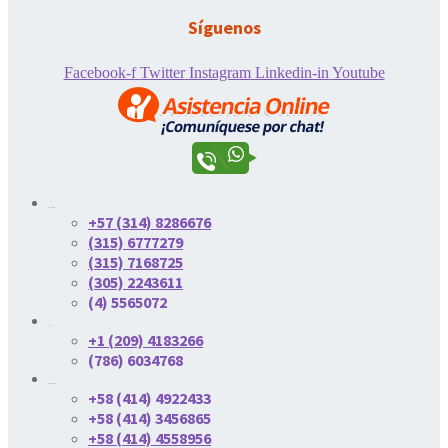
Síguenos
Facebook-f
Twitter
Instagram
Linkedin-in
Youtube
Colombia
+57 (314) 8286676
(315) 6777279
(315) 7168725
(305) 2243611
(4) 5565072
USA
+1 (209) 4183266
(786) 6034768
Venezuela
+58 (414) 4922433
+58 (414) 3456865
+58 (414) 4558956