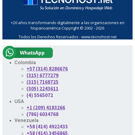
+20 años transformando digitalmente a las organizaciones en
hispanoamérica Copyright © 2002 - 2026
Todos los Derechos Reservados - www.tecnohost.net
Colombia
+57 (314) 8286676
(315) 6777279
(315) 7168725
(305) 2243611
(4) 5565072
USA
+1 (209) 4183266
(786) 6034768
Venezuela
+58 (414) 4922433
+58 (414) 3456865