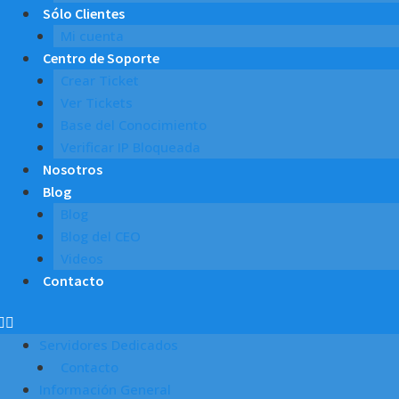
Sólo Clientes
Mi cuenta
Centro de Soporte
Crear Ticket
Ver Tickets
Base del Conocimiento
Verificar IP Bloqueada
Nosotros
Blog
Blog
Blog del CEO
Videos
Contacto
Servidores Dedicados
Contacto
Información General