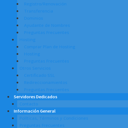
Registro/Renovación
Transferencia
Dominios
Ayudante de Nombres
Preguntas Frecuentes
Hosting
Comprar Plan de Hosting
Hosting
Preguntas Frecuentes
Otros Servicios
Certificado SSL
Redireccionamientos
Preguntas Frecuentes
Servidores Dedicados
Contacto
Información General
Políticas, Términos y Condiciones
Preguntas Frecuentes