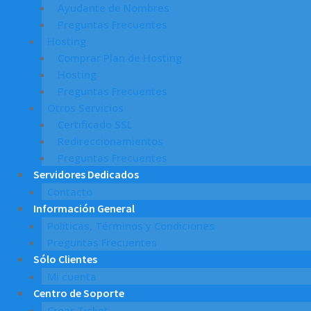
Ayudante de Nombres
Preguntas Frecuentes
Hosting
Comprar Plan de Hosting
Hosting
Preguntas Frecuentes
Otros Servicios
Certificado SSL
Redireccionamientos
Preguntas Frecuentes
Servidores Dedicados
Contacto
Información General
Políticas, Términos y Condiciones
Preguntas Frecuentes
Sólo Clientes
Mi cuenta
Centro de Soporte
Crear Ticket