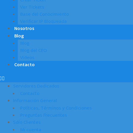
Ver Tickets
Base del Conocimiento
Verificar IP Bloqueada
Nosotros
Blog
Blog
Blog del CEO
Videos
Contacto
Servidores Dedicados
Contacto
Información General
Políticas, Términos y Condiciones
Preguntas Frecuentes
Sólo Clientes
Mi cuenta